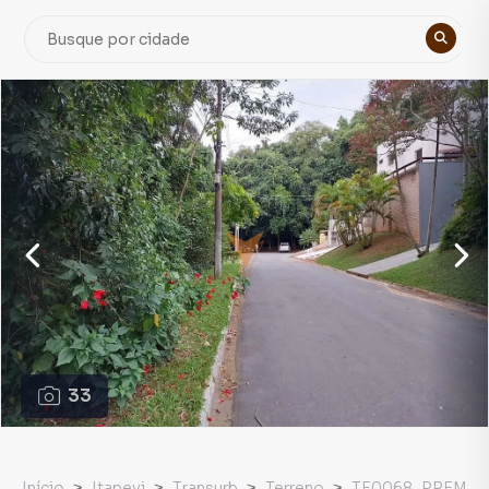
33
Início
Itapevi
Transurb
Terreno
TE0068_PREM