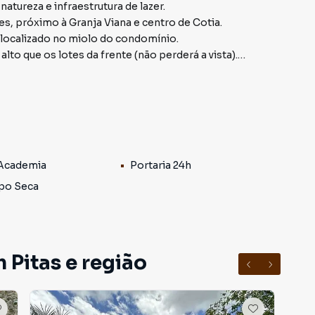
tureza e infraestrutura de lazer.
, próximo à Granja Viana e centro de Cotia.
e localizado no miolo do condomínio.
alto que os lotes da frente (não perderá a vista).
ê! Cercado pela natureza, é onde o conforto encontra o
estrada Fernando Nobre.
tica, no entorno de 4 lagos.
 Academia
Portaria 24h
².
a construir.
ipo Seca
o, que é um sucesso de vendas e um excelente
 Pitas e região