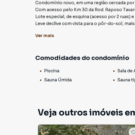
Condomínio novo, em uma região cercada por na
Com acesso pelo Km 30 da Rod. Raposo Tavares
Lote especial, de esquina (acesso por 2 ruas) 
Leve declive com vista para o pôr-do-sol, mais 
Pronto para iniciar a construção.
Ver
mais
O Quinta dos Lagos é o local perfeito para voc
bem-estar.
Comodidades do condomínio
Localizado no km 28 da Rod. Raposo Tavares, 
São 79 mil m² de área preservada de Mata Atlân
Piscina
Sala de
Lotes prontos para construir a partir de 500 m
Mais de 18 opções de lazer e já está pronto par
Sauna Úmida
Sauna t
Venha conhecer esse loteamento fechado únic
investimento.
Veja outros imóveis em
Academia
Espaço Yoga
Conveniência
Espaço de Massagem