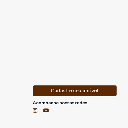
domínio
R$ 2.218,00
·
IPTU
R$ 199,77
Condomínio
R$ 1
Cadastre seu imóvel
Acompanhe nossas redes