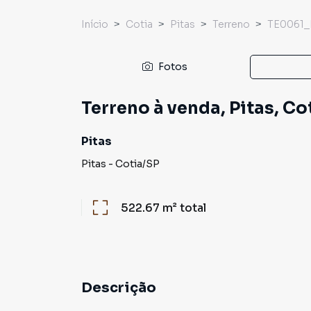
Início
Cotia
Pitas
Terreno
TE0061
Fotos
Terreno à venda, Pitas, Co
Pitas
Pitas
-
Cotia
/
SP
522.67 m²
total
Descrição