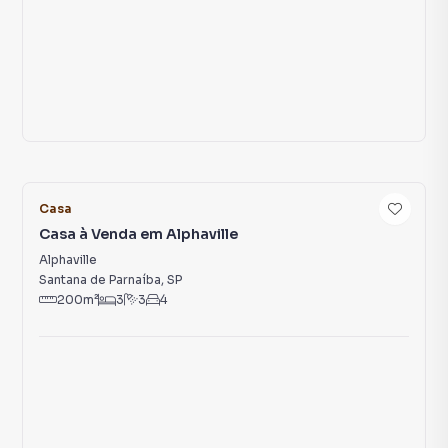
22
Casa
Casa à Venda em Alphaville
Alphaville
Santana de Parnaíba
,
SP
200
m²
3
3
4