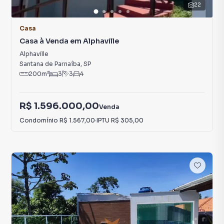
22
Casa
Casa à Venda em Alphaville
Alphaville
Santana de Parnaíba
,
SP
200
m²
3
3
4
R$ 1.596.000,00
Venda
Condomínio
R$ 1.567,00
·
IPTU
R$ 305,00