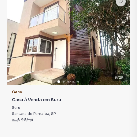
28
Casa
Casa à Venda em Suru
Suru
Santana de Parnaíba
,
SP
3
5
4