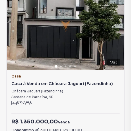
25
Casa
Casa à Venda em Chácara Jaguari (Fazendinha)
Chácara Jaguari (Fazendinha)
Santana de Parnaíba
,
SP
3
2
3
R$ 1.350.000,00
Venda
Condomínio
R$ 300,00
·
IPTU
R$ 100,00