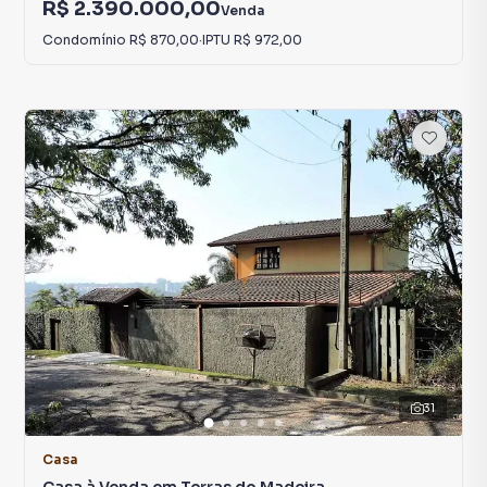
R$ 2.390.000,00
Venda
Condomínio
R$ 870,00
·
IPTU
R$ 972,00
31
Casa