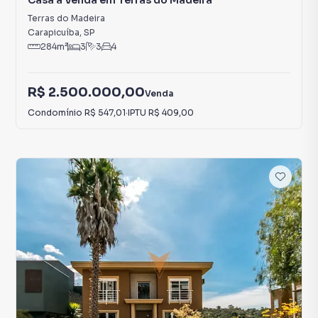
Casa à Venda em Terras do Madeira
Terras do Madeira
Carapicuíba
,
SP
284
m²
3
3
4
R$ 2.500.000,00
Venda
Condomínio
R$ 547,01
·
IPTU
R$ 409,00