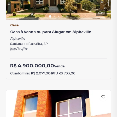
79
Casa
Casa à Venda ou para Alugar em Alphaville
Alphaville
Santana de Parnaíba
,
SP
5
7
2
R$ 4.900.000,00
Venda
Condomínio
R$ 2.077,00
·
IPTU
R$ 703,00