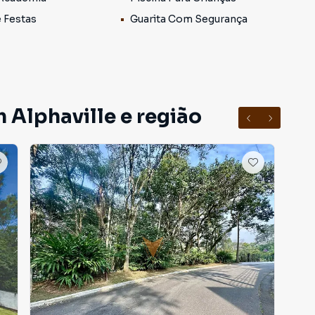
e Festas
Guarita Com Segurança
ssimo fluxo de veículos, ideal para quem busca
 Alphaville.
 Alphaville e região
adicionais e consolidados de Alphaville, conhecido por
celente padrão construtivo.