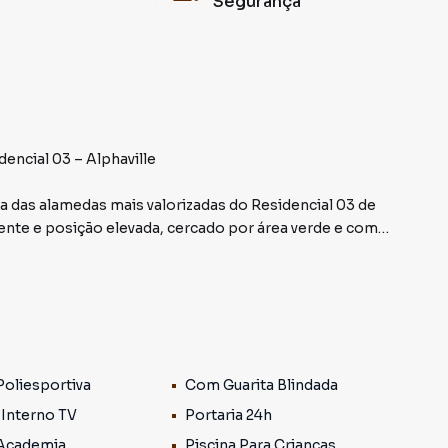
Segurança
encial 03 – Alphaville
a das alamedas mais valorizadas do Residencial 03 de
rente e posição elevada, cercado por área verde e com
de uma área não edificante adjacente que pode ser
 sem custos de outorga ou taxas, permitindo ampliação
ando ainda mais valor ao projeto arquitetônico.
Poliesportiva
Com Guarita Blindada
 Interno TV
Portaria 24h
 Academia
Piscina Para Crianças