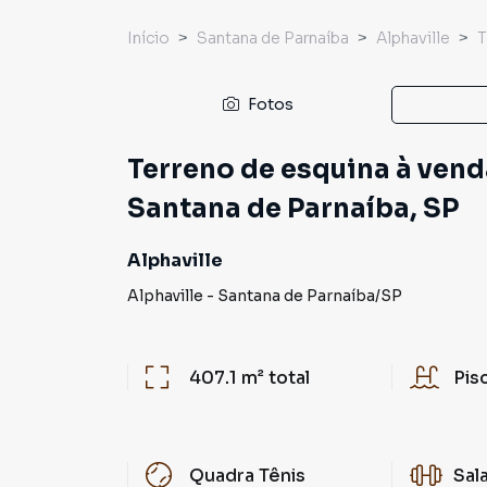
Início
Santana de Parnaíba
Alphaville
T
Fotos
Terreno de esquina à venda
Santana de Parnaíba, SP
Alphaville
Alphaville
-
Santana de Parnaíba
/
SP
407.1 m²
total
Pis
Quadra Tênis
Sal