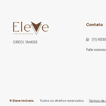
o que procurava ou deseja mais informações 
contato com nossa equipe pelo telefone (11) 9
A Eleve Imóveis tem mais opções de apartamen
terrenos, lojas e barracões para venda ou l
Contato
lançamentos na planta em Alphaville e em outr
milhares de ofertas para encontrar o imóvel q
(11) 933
CRECI:
164655
Negocie seu imóvel de forma totalmente onlin
Fale conos
consegue comprar ou alugar um imóvel em San
praticidade de fazer tudo online, direto do 
inovadoras para simplificar a relação de prop
imobiliário.
Anuncie seu imóvel! É fácil, rápido e gratuito!
diversas cidades do Brasil, incluindo Santana d
Na Eleve Imóveis você consegue vender ou alug
tradicionais. Já vendemos e locamos diversos
©
Eleve Imóveis
.
Todos os direitos reservados.
·
Termos de 