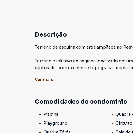
Descrição
Terreno de esquina com área ampliada no Resid
Terreno exclusivo de esquina localizado em um
Alphaville, com excelente topografia, ampla f
alto potencial construtivo.
Ver
mais
O lote possui 407,10 m² de área oficial, além 
incorporada ao terreno mediante autorização,
Comodidades do condomínio
do jardim, paisagismo ou áreas de lazer, agreg
Piscina
Quadra 
Sua posição privilegiada em esquina garante:
Playground
Circuito
Maior privacidade
Quadra Tênis
Sala de