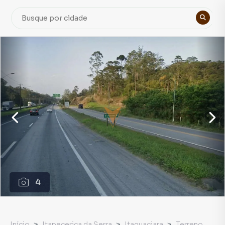
4
Início
Itapecerica da Serra
Itaquaciara
Terreno