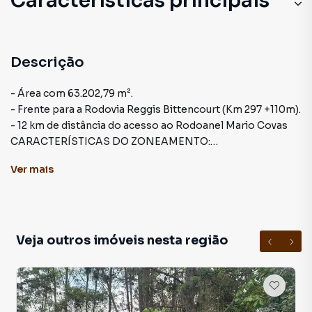
Características principais
Descrição
- Área com 63.202,79 m².
- Frente para a Rodovia Reggis Bittencourt (Km 297 +110m).
- 12 km de distância do acesso ao Rodoanel Mario Covas
CARACTERÍSTICAS DO ZONEAMENTO:
- Macrozona - Eixo Empresarial Metropolitano
Ver
mais
- Parte em: Zona Especial de Proteção Ambiental: ZEPA 1
- Parte em: Zona de Fundo da Macrozona do Eixo
Metropolitano: ZFMEM
- Lote mínimo para Parcelamento e Adensamento: ZEPA 1:
1.000,00 m² / ZFMEM: 5.000,00m²
Veja outros imóveis nesta região
- Coeficiente de Aproveitamento Máximo (CAM): 1.0
- Índice de Impermiabilidade do Solo (IP): 0.2
- Permitida na ZEFEM a atividade de Construção de
Galpões Industriais e Logística