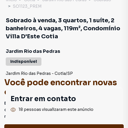
SO1123_PREM
Sobrado à venda, 3 quartos, 1 suíte, 2
banheiros, 4 vagas, 119m², Condomínio
Villa D'Este Cotia
Jardim Rio das Pedras
Indisponível
Jardim Rio das Pedras
-
Cotia
/
SP
Você pode encontrar novas
oportunidades!
Entrar em contato
Este imóvel não está mais disponível, mas você pode
18 pessoas visualizaram este anúncio
conferir outros em nosso site ou deixar seu contato para
receber mais informações.