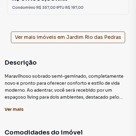
Condomínio
R$ 357,00
·
IPTU
R$ 197,00
Ver mais imóveis em
Jardim Rio das Pedras
Descrição
Maravilhoso sobrado semi-geminado, completamente
novo e pronto para oferecer conforto e estilo de vida
moderno. Ao adentrar, você será recebido por um
espaçoso living para dois ambientes, destacado pelo
requinte do piso em porcelanato que confere uma
Ver
mais
atmosfera contemporânea e acolhedora.
O imóvel dispõe de um prático lavabo, ideal para as
Comodidades do imóvel
conveniências do dia a dia. A cozinha, ampla e funcional,