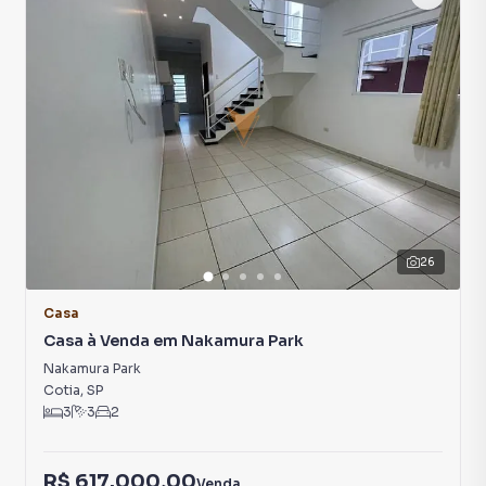
26
Casa
Casa à Venda em Nakamura Park
Nakamura Park
Cotia
,
SP
3
3
2
R$ 617.000,00
Venda