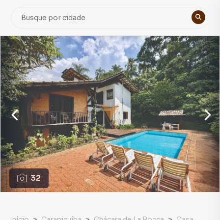
32
Início
Carapicuíba
Chácara de La Rocca
Casa