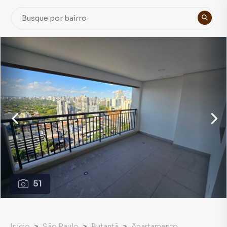
51
Início
São Paulo
Butantã
Apartamento