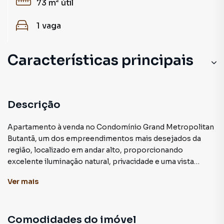
73 m²
útil
1
vaga
Características principais
Descrição
Apartamento à venda no Condomínio Grand Metropolitan
Butantã, um dos empreendimentos mais desejados da
região, localizado em andar alto, proporcionando
excelente iluminação natural, privacidade e uma vista
privilegiada.
Ver
mais
Com 73m² de área útil, o imóvel está no contrapiso, ideal
para quem deseja personalizar cada detalhe e criar um
Comodidades do imóvel
projeto exclusivo, alinhado ao seu estilo de vida.