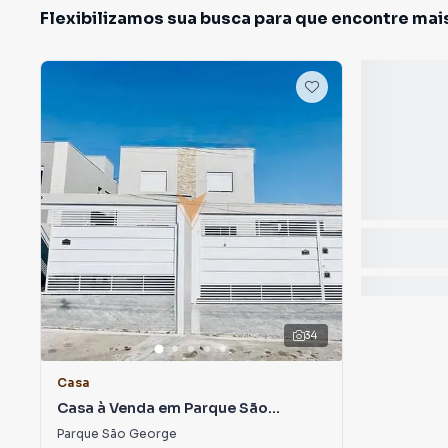
Flexibilizamos sua busca para que encontre mai
34
Casa
Casa à Venda em Parque São
George
Parque São George