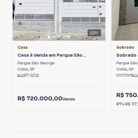
34
Casa
Sobrado
Casa à Venda em Parque São
Sobrado 
George
George
Parque São George
Parque Sã
Cotia
,
SP
Cotia
,
SP
3
2
2
117
m²
R$ 750
R$ 720.000,00
Venda
IPTU
R$ 117