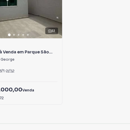
33
à Venda em Parque São
o George
3
2
2
.000,00
Venda
,72