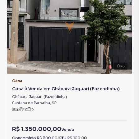
25
Casa
Casa à Venda em Chácara Jaguari (Fazendinha)
Chácara Jaguari (Fazendinha)
Santana de Parnaíba
,
SP
3
2
3
R$ 1.350.000,00
Venda
Condomínio
R$ 300,00
·
IPTU
R$ 100,00