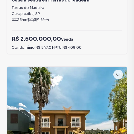
Casa à Venda em Terras do Madeira
Terras do Madeira
Carapicuíba
,
SP
284
m²
3
3
4
R$ 2.500.000,00
Venda
Condomínio
R$ 547,01
·
IPTU
R$ 409,00