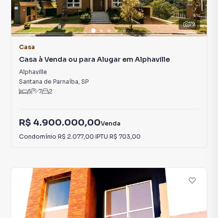
79
Casa
Casa à Venda ou para Alugar em Alphaville
Alphaville
Santana de Parnaíba
,
SP
5
7
2
R$ 4.900.000,00
Venda
Condomínio
R$ 2.077,00
·
IPTU
R$ 703,00