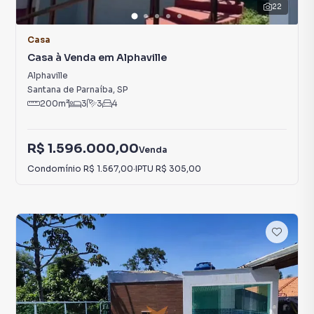
22
Casa
Casa à Venda em Alphaville
Alphaville
Santana de Parnaíba
,
SP
200
m²
3
3
4
R$ 1.596.000,00
Venda
Condomínio
R$ 1.567,00
·
IPTU
R$ 305,00