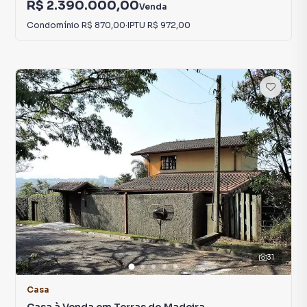
R$ 2.390.000,00
Venda
Condomínio
R$ 870,00
·
IPTU
R$ 972,00
31
Casa