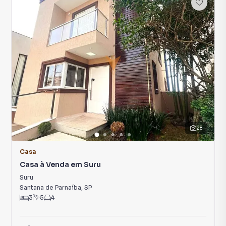
28
Casa
Casa à Venda em Suru
Suru
Santana de Parnaíba
,
SP
3
5
4