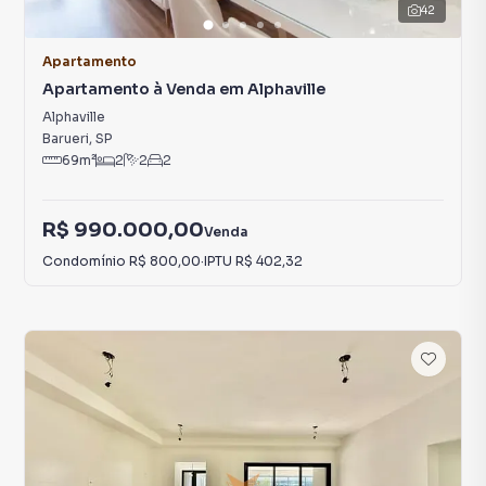
42
Apartamento
Apartamento à Venda em Alphaville
Alphaville
Barueri
,
SP
69
m²
2
2
2
R$ 990.000,00
Venda
Condomínio
R$ 800,00
·
IPTU
R$ 402,32