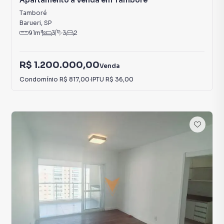
Apartamento à Venda em Tamboré
Tamboré
Barueri
,
SP
91
m²
3
3
2
R$ 1.200.000,00
Venda
Condomínio
R$ 817,00
·
IPTU
R$ 36,00