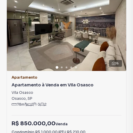
16
Apartamento
Apartamento à Venda em Vila Osasco
Vila Osasco
Osasco
,
SP
78
m²
2
3
2
R$ 850.000,00
Venda
Condomínio
R$ 1.000,00
·
IPTU
R$ 210,00