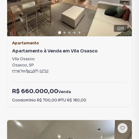
13
Apartamento
Apartamento à Venda em Vila Osasco
Vila Osasco
Osasco
,
SP
67
m²
3
2
2
R$ 660.000,00
Venda
Condomínio
R$ 700,00
·
IPTU
R$ 180,00