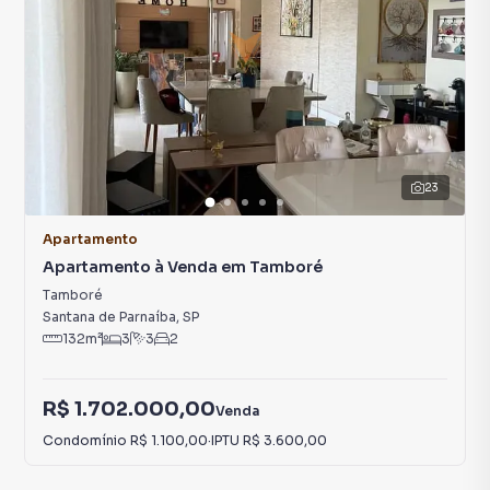
23
Apartamento
Apartamento à Venda em Tamboré
Tamboré
Santana de Parnaíba
,
SP
132
m²
3
3
2
R$ 1.702.000,00
Venda
Condomínio
R$ 1.100,00
·
IPTU
R$ 3.600,00