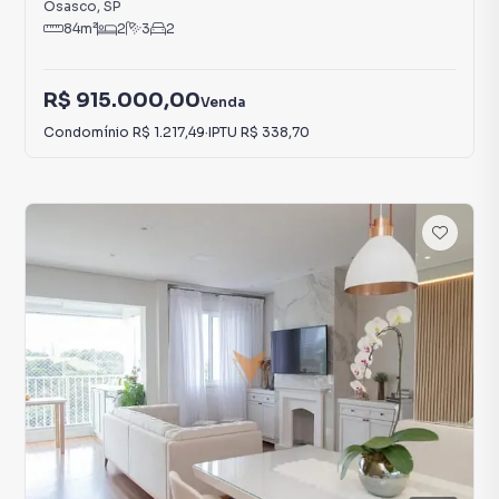
Osasco
,
SP
84
m²
2
3
2
R$ 915.000,00
Venda
Condomínio
R$ 1.217,49
·
IPTU
R$ 338,70