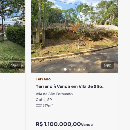
24
12
Terreno
Terreno à Venda em Vila de São
Fernando
Vila de São Fernando
Cotia
,
SP
1317
m²
R$ 1.100.000,00
Venda