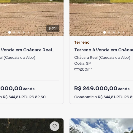
28
Terreno
à Venda em Chácara Real
Terreno à Venda em Chácar
do Alto)
(Caucaia do Alto)
l (Caucaia do Alto)
Chácara Real (Caucaia do Alto)
Cotia
,
SP
200
m²
.000,00
R$ 249.000,00
Venda
Venda
io
R$ 344,81
·
IPTU
R$ 82,60
Condomínio
R$ 344,81
·
IPTU
R$ 8