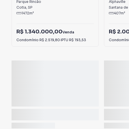
Parque Rincão
Alphaville
Cotia
,
SP
Santana de
1472
m²
407
m²
R$ 1.340.000,00
R$ 2.0
Venda
Condomínio
R$ 2.519,80
·
IPTU
R$ 193,53
Condomín