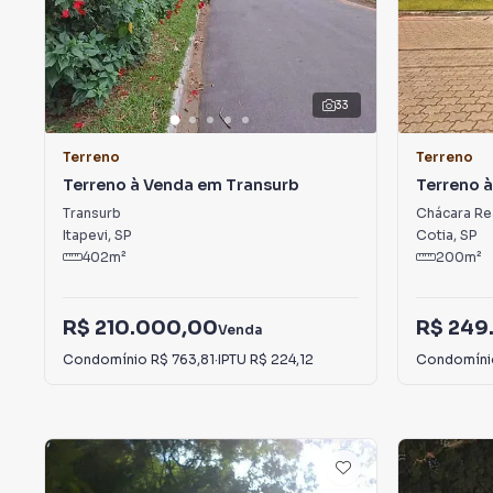
33
Terreno
Terreno
Terreno à Venda em Transurb
Terreno 
(Caucaia 
Transurb
Chácara Rea
Itapevi
,
SP
Cotia
,
SP
402
m²
200
m²
R$ 210.000,00
R$ 249
Venda
Condomínio
R$ 763,81
·
IPTU
R$ 224,12
Condomín