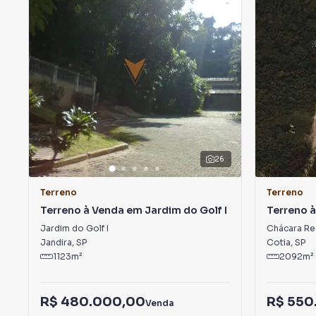
26
Terreno
Terreno
Terreno à Venda em Jardim do Golf I
Terreno 
Recanto 
Jardim do Golf I
Chácara Re
Jandira
,
SP
Cotia
,
SP
1123
m²
2092
m²
R$ 480.000,00
R$ 550
Venda