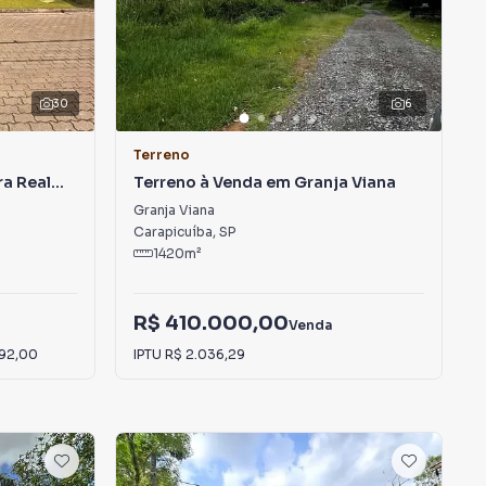
30
6
Terreno
a Real
Terreno à Venda em Granja Viana
Granja Viana
Carapicuíba
,
SP
1420
m²
R$ 410.000,00
Venda
92,00
IPTU
R$ 2.036,29