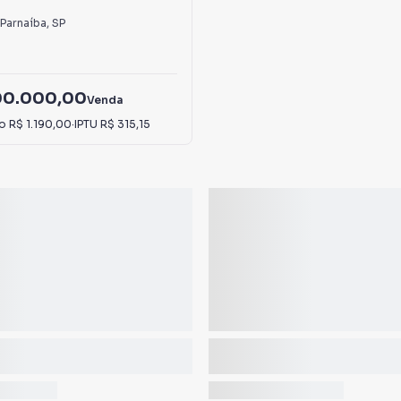
 Parnaíba
,
SP
00.000,00
Venda
io
R$ 1.190,00
·
IPTU
R$ 315,15