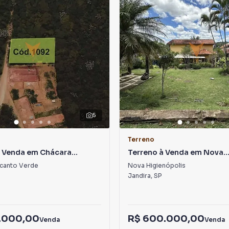
5
Terreno
à Venda em Chácara
Terreno à Venda em Nova
Verde
Higienópolis
canto Verde
Nova Higienópolis
Jandira
,
SP
.000,00
R$ 600.000,00
Venda
Venda