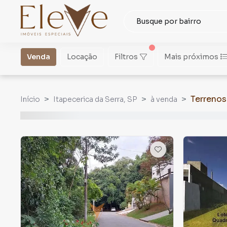
Venda
Locação
Filtros
Mais próximos
Terrenos
Início
Itapecerica da Serra, SP
à venda