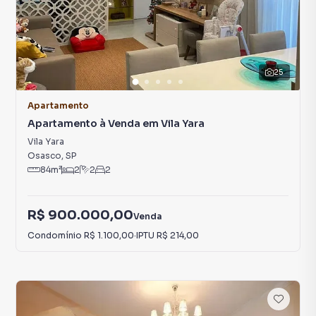
25
Apartamento
Apartamento à Venda em Vila Yara
Vila Yara
Osasco
,
SP
84
m²
2
2
2
R$ 900.000,00
Venda
Condomínio
R$ 1.100,00
·
IPTU
R$ 214,00