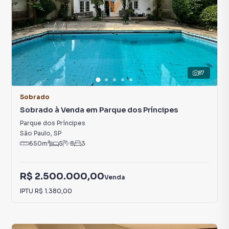
87
Sobrado
Sobrado à Venda em Parque dos Príncipes
Parque dos Príncipes
São Paulo
,
SP
650
m²
5
8
3
R$ 2.500.000,00
Venda
IPTU
R$ 1.380,00