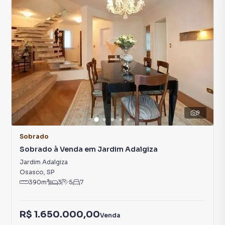
9
Sobrado
Sobrado à Venda em Jardim Adalgiza
Jardim Adalgiza
Osasco
,
SP
390
m²
3
5
7
R$ 1.650.000,00
Venda