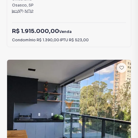
Osasco
,
SP
3
3
2
R$ 1.915.000,00
Venda
Condomínio
R$ 1.390,00
·
IPTU
R$ 523,00