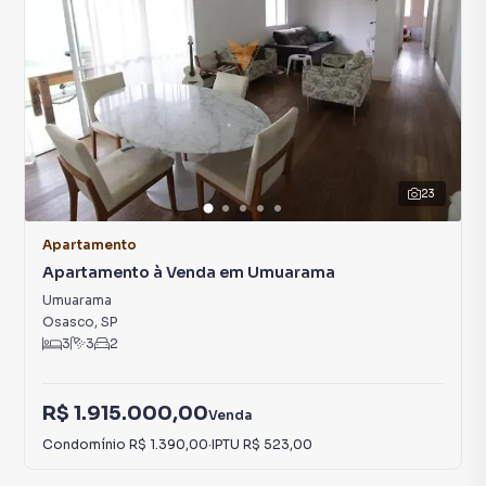
23
Apartamento
Apartamento à Venda em Umuarama
Umuarama
Osasco
,
SP
3
3
2
R$ 1.915.000,00
Venda
Condomínio
R$ 1.390,00
·
IPTU
R$ 523,00