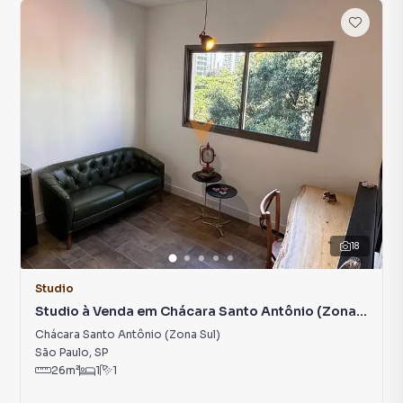
18
Studio
Studio à Venda em Chácara Santo Antônio (Zona
Sul)
Chácara Santo Antônio (Zona Sul)
São Paulo
,
SP
26
m²
1
1