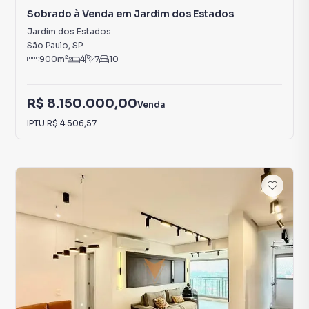
Sobrado à Venda em Jardim dos Estados
Jardim dos Estados
São Paulo
,
SP
900
m²
4
7
10
R$ 8.150.000,00
Venda
IPTU
R$ 4.506,57