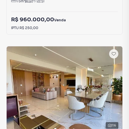
73
m²
2
2
1
R$ 960.000,00
Venda
IPTU
R$ 250,00
116