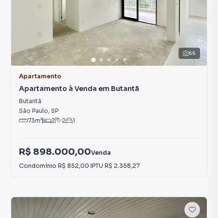
66
Apartamento
Apartamento à Venda em Butantã
Butantã
São Paulo
,
SP
73
m²
2
2
1
R$ 898.000,00
Venda
Condomínio
R$ 852,00
·
IPTU
R$ 2.358,27