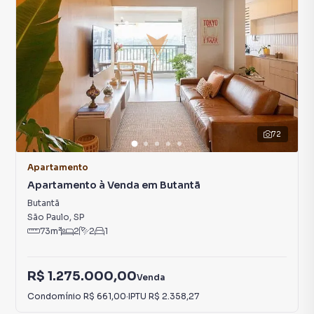
72
Apartamento
Apartamento à Venda em Butantã
Butantã
São Paulo
,
SP
73
m²
2
2
1
R$ 1.275.000,00
Venda
Condomínio
R$ 661,00
·
IPTU
R$ 2.358,27