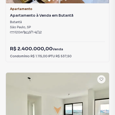
Apartamento
Apartamento à Venda em Butantã
Butantã
São Paulo
,
SP
120
m²
3
4
2
R$ 2.400.000,00
Venda
Condomínio
R$ 1.115,00
·
IPTU
R$ 537,50