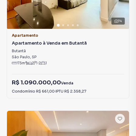
74
Apartamento
Apartamento à Venda em Butantã
Butantã
São Paulo
,
SP
73
m²
2
2
1
R$ 1.090.000,00
Venda
Condomínio
R$ 661,00
·
IPTU
R$ 2.358,27