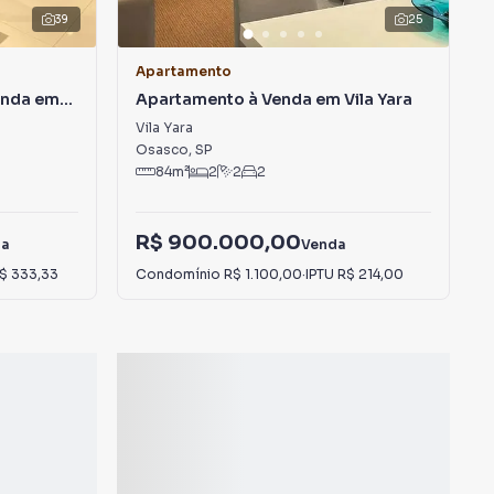
39
25
Apartamento
enda em
Apartamento à Venda em Vila Yara
Vila Yara
Osasco
,
SP
84
m²
2
2
2
R$ 900.000,00
da
Venda
$ 333,33
Condomínio
R$ 1.100,00
·
IPTU
R$ 214,00