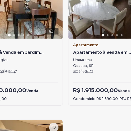
9
Apartamento
à Venda em Jardim
Apartamento à Venda em
Umuarama
giza
Umuarama
Osasco
,
SP
3
5
7
3
3
2
50.000,00
R$ 1.915.000,00
Venda
Venda
8,00
Condomínio
R$ 1.390,00
·
IPTU
R