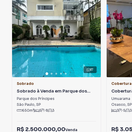
87
Sobrado
Cobertura
Sobrado à Venda em Parque dos
Cobertur
Príncipes
Umuara
Parque dos Príncipes
Umuarama
São Paulo
,
SP
Osasco
,
SP
650
m²
5
8
3
3
5
3
R$ 2.500.000,00
R$ 3.0
Venda