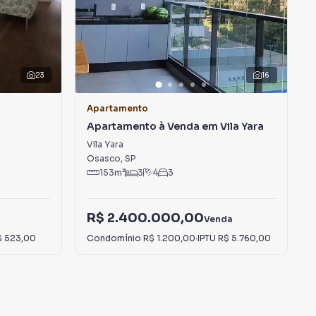
23
16
Apartamento
Apartamento à Venda em Vila Yara
Vila Yara
Osasco
,
SP
153
m²
3
4
3
R$ 2.400.000,00
Venda
$ 523,00
Condomínio
R$ 1.200,00
·
IPTU
R$ 5.760,00