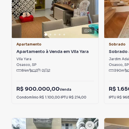
25
Apartamento
Sobrado
Apartamento à Venda em Vila Yara
Sobrado 
Adalgiza
Vila Yara
Jardim Adal
Osasco
,
SP
Osasco
,
SP
84
m²
2
2
2
390
m²
R$ 900.000,00
R$ 1.6
Venda
Condomínio
R$ 1.100,00
·
IPTU
R$ 214,00
IPTU
R$ 96