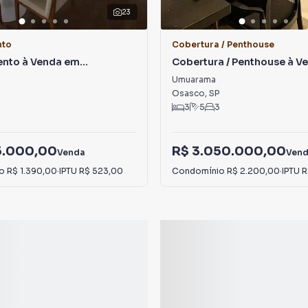
23
nto
Cobertura / Penthouse
nto à Venda em
Cobertura / Penthouse à V
ma
Umuarama
Umuarama
Osasco
,
SP
3
5
3
15.000,00
R$ 3.050.000,00
Venda
Ven
io
R$ 1.390,00
·
IPTU
R$ 523,00
Condomínio
R$ 2.200,00
·
IPTU
R