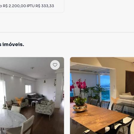
io
R$ 2.200,00
·
IPTU
R$ 333,33
s imóveis.