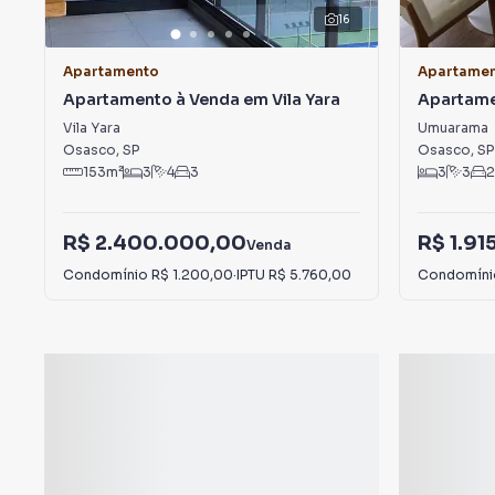
16
Apartamento
Apartame
Apartamento à Venda em Vila Yara
Apartame
Umuara
Vila Yara
Umuarama
Osasco
,
SP
Osasco
,
SP
153
m²
3
4
3
3
3
2
R$ 2.400.000,00
R$ 1.9
Venda
Condomínio
R$ 1.200,00
·
IPTU
R$ 5.760,00
Condomín