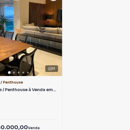
39
 / Penthouse
a / Penthouse à Venda em
ma
50.000,00
Venda